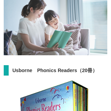
Usborne Phonics Readers（20冊）