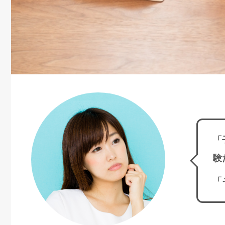
「
験
「