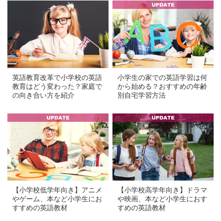
a
a
英語教育改革で小学校の英語
小学生の家での英語学習は何
教育はどう変わった？家庭で
から始める？おすすめの年齢
の向き合い方を紹介
別自宅学習方法
a
a
【小学校低学年向き】アニメ
【小学校高学年向き】ドラマ
やゲーム、本など小学生にお
や映画、本など小学生におす
すすめの英語教材
すめの英語教材