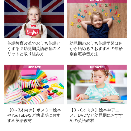
a
a
英語教育改革でおうち英語ど
幼児期のおうち英語学習は何
うする？幼児期英語教育のメ
から始める？おすすめの年齢
リットと取り組み方
別自宅学習方法
a
a
【0～3才向き】ポスター絵本
【3～6才向き】絵本やアニ
やYouTubeなど幼児期におす
メ、DVDなど幼児期におすす
すめ英語教材
めの英語教材