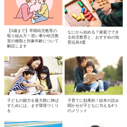
【3歳まで】早期幼児教育の
なにから始める？家庭ででき
取り組み方！習い事や幼児教
る幼児教育と、おすすめの知
室の種類と対象年齢について
育玩具4選
解説します
a
a
子どもの能力を最大限に伸ば
子育てに効果的！絵本の読み
すためには、まず環境づくり
聞かせが子どもに与える4つ
を
のメリット
a
a