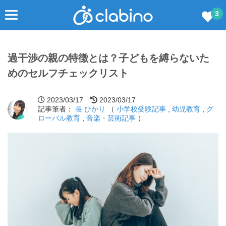
3
過干渉の親の特徴とは？子どもを縛らないた
めのセルフチェックリスト
2023/03/17
2023/03/17
記事筆者：
長 ひかり
（
小学校受験記事
,
幼児教育
,
グ
ローバル教育
,
音楽・芸術記事
）