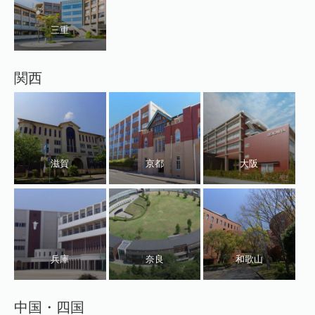
三重
関西
滋賀
京都
大阪
兵庫
奈良
和歌山
中国・四国