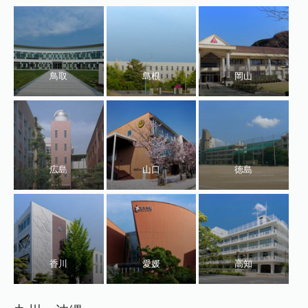
鳥取
島根
岡山
広島
山口
徳島
香川
愛媛
高知