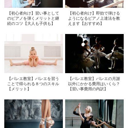
【初心者向け】習い事として
【初心者向け】即効で弾ける
のピアノを弾くメリットと継
ようになるピアノ上達法を教
続のコツ【大人も子供も】
えます【おすすめ】
a
a
【バレエ教室】バレエを習う
【バレエ教室】バレエの月謝
ことで得られる８つのスキル
以外にかかる費用はいくら？
【メリット】
【習い事費用の内訳】
a
a