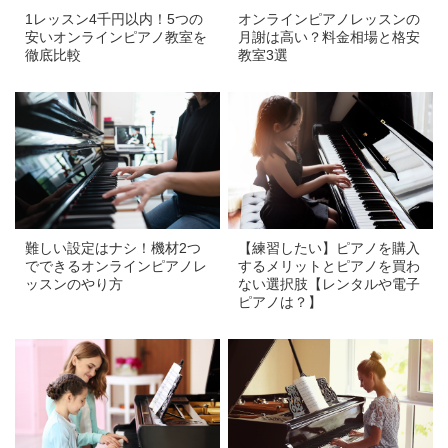
1レッスン4千円以内！5つの
オンラインピアノレッスンの
安いオンラインピアノ教室を
月謝は高い？料金相場と格安
徹底比較
教室3選
a
a
難しい設定はナシ！機材2つ
【練習したい】ピアノを購入
でできるオンラインピアノレ
するメリットとピアノを買わ
ッスンのやり方
ない選択肢【レンタルや電子
ピアノは？】
a
a