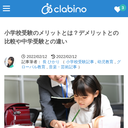
3
小学校受験のメリットとは？デメリットとの
比較や中学受験との違い
2022/02/12
2022/02/12
記事筆者：
長 ひかり
（
小学校受験記事
,
幼児教育
,
グ
ローバル教育
,
音楽・芸術記事
）