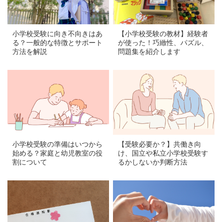
小学校受験に向き不向きはあ
【小学校受験の教材】経験者
る？一般的な特徴とサポート
が使った！巧緻性、パズル、
方法を解説
問題集を紹介します
a
a
小学校受験の準備はいつから
【受験必要か？】共働き向
始める？家庭と幼児教室の役
け、国立や私立小学校受験す
割について
るかしないか判断方法
a
a