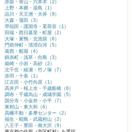
赤坂・青山・六本木（2）
上野・本郷・湯島（1）
品川・天王洲・大井（9）
大森・蒲田（3）
早稲田・護国寺・茗荷谷（1）
田端・西日暮里・町屋（2）
大塚・巣鴨・北池袋（6）
門前仲町・清澄白河（5）
葛西・船堀（4）
錦糸町・浅草・向島（3）
箱崎・小岩・高砂（2）
北千住・綾瀬・竹ノ塚（7）
赤羽・十条（1）
江古田・小竹向原（1）
高井戸・桜上水・千歳船橋（6）
調布・千歳烏山・成城学園（5）
国分寺・小金井・小平（7）
東村山・東大和（6）
高幡不動・多摩センター（2）
福生・昭島・武蔵村山（2）
八王子・豊田・南大沢（9）
東京都の住所（市区町村）を選択