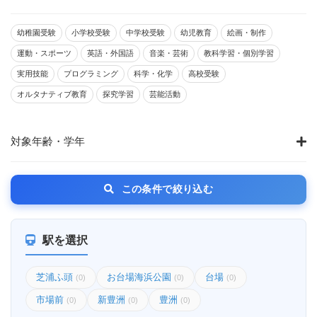
幼稚園受験
小学校受験
中学校受験
幼児教育
絵画・制作
運動・スポーツ
英語・外国語
音楽・芸術
教科学習・個別学習
実用技能
プログラミング
科学・化学
高校受験
オルタナティブ教育
探究学習
芸能活動
対象年齢・学年
この条件で絞り込む
駅を選択
芝浦ふ頭
お台場海浜公園
台場
(0)
(0)
(0)
市場前
新豊洲
豊洲
(0)
(0)
(0)