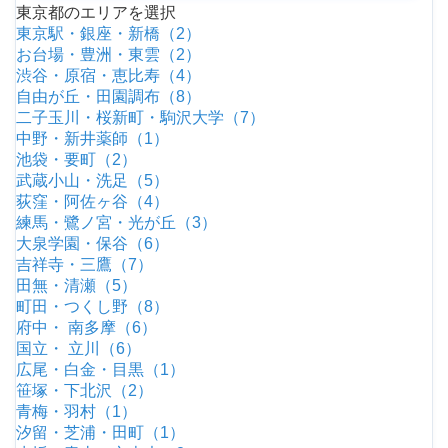
東京都のエリアを選択
東京駅・銀座・新橋（2）
お台場・豊洲・東雲（2）
渋谷・原宿・恵比寿（4）
自由が丘・田園調布（8）
二子玉川・桜新町・駒沢大学（7）
中野・新井薬師（1）
池袋・要町（2）
武蔵小山・洗足（5）
荻窪・阿佐ヶ谷（4）
練馬・鷺ノ宮・光が丘（3）
大泉学園・保谷（6）
吉祥寺・三鷹（7）
田無・清瀬（5）
町田・つくし野（8）
府中・ 南多摩（6）
国立・ 立川（6）
広尾・白金・目黒（1）
笹塚・下北沢（2）
青梅・羽村（1）
汐留・芝浦・田町（1）