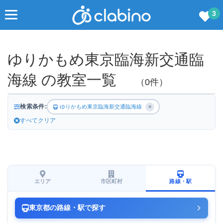
3
ゆりかもめ東京臨海新交通臨
海線 の教室一覧
（0件）
検索条件:
ゆりかもめ東京臨海新交通臨海線
✕
すべてクリア
エリア
市区町村
路線・駅
東京都の路線・駅で探す