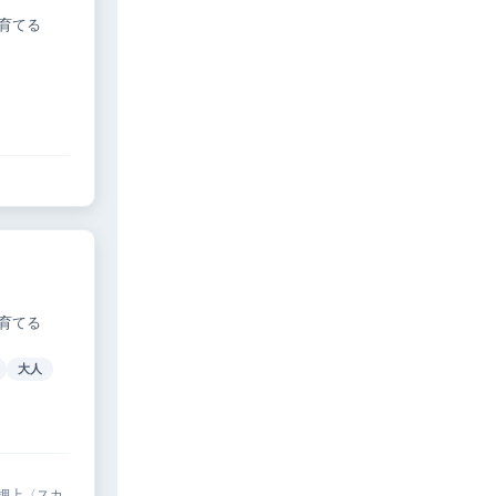
育てる
育てる
大人
 押上〈スカ