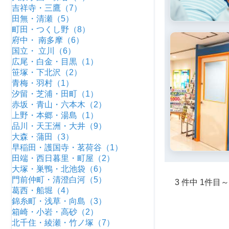
吉祥寺・三鷹（7）
田無・清瀬（5）
町田・つくし野（8）
府中・ 南多摩（6）
国立・ 立川（6）
広尾・白金・目黒（1）
笹塚・下北沢（2）
青梅・羽村（1）
汐留・芝浦・田町（1）
赤坂・青山・六本木（2）
上野・本郷・湯島（1）
品川・天王洲・大井（9）
大森・蒲田（3）
早稲田・護国寺・茗荷谷（1）
田端・西日暮里・町屋（2）
大塚・巣鴨・北池袋（6）
門前仲町・清澄白河（5）
3 件中 1件目
葛西・船堀（4）
錦糸町・浅草・向島（3）
箱崎・小岩・高砂（2）
北千住・綾瀬・竹ノ塚（7）