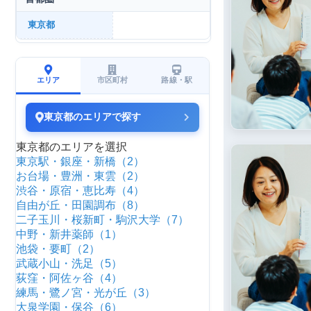
東京都
エリア
市区町村
路線・駅
東京都のエリアで探す
東京都のエリアを選択
東京駅・銀座・新橋（2）
お台場・豊洲・東雲（2）
渋谷・原宿・恵比寿（4）
自由が丘・田園調布（8）
二子玉川・桜新町・駒沢大学（7）
中野・新井薬師（1）
池袋・要町（2）
武蔵小山・洗足（5）
荻窪・阿佐ヶ谷（4）
練馬・鷺ノ宮・光が丘（3）
大泉学園・保谷（6）