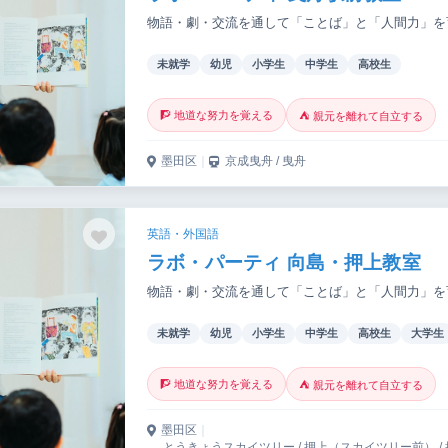
物語・劇・交流を通して「ことば」と「人間力」を
未就学
幼児
小学生
中学生
高校生
🧗 地道な努力を覚える
⛺ 親元を離れて自立する
墨田区
｜
京成曳舟 / 曳舟
英語・外国語
ラボ・パーティ 向島・押上教室
物語・劇・交流を通して「ことば」と「人間力」を
未就学
幼児
小学生
中学生
高校生
大学生
🧗 地道な努力を覚える
⛺ 親元を離れて自立する
墨田区
｜
とうきょうスカイツリー / 押上（スカイツリー前） /