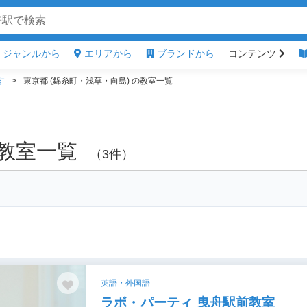
ジャンルから
エリアから
ブランドから
コンテンツ
す
東京都 (錦糸町・浅草・向島) の教室一覧
の教室一覧
（3件）
英語・外国語
ラボ・パーティ 曳舟駅前教室