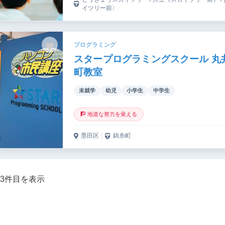
イツリー前〉
プログラミング
スタープログラミングスクール 丸
町教室
未就学
幼児
小学生
中学生
🧗 地道な努力を覚える
墨田区
｜
錦糸町
～3件目を表示