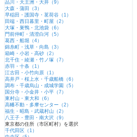
品川・天王洲・大井（9）
大森・蒲田（3）
早稲田・護国寺・茗荷谷（1）
田端・西日暮里・町屋（2）
大塚・巣鴨・北池袋（6）
門前仲町・清澄白河（5）
葛西・船堀（4）
錦糸町・浅草・向島（3）
箱崎・小岩・高砂（2）
北千住・綾瀬・竹ノ塚（7）
赤羽・十条（1）
江古田・小竹向原（1）
高井戸・桜上水・千歳船橋（6）
調布・千歳烏山・成城学園（5）
国分寺・小金井・小平（7）
東村山・東大和（6）
高幡不動・多摩センター（2）
福生・昭島・武蔵村山（2）
八王子・豊田・南大沢（9）
東京都の住所（市区町村）を選択
千代田区（1）
中央区（5）