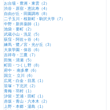
お台場・豊洲・東雲（2）
渋谷・原宿・恵比寿（4）
自由が丘・田園調布（8）
二子玉川・桜新町・駒沢大学（7）
中野・新井薬師（1）
池袋・要町（2）
武蔵小山・洗足（5）
荻窪・阿佐ヶ谷（4）
練馬・鷺ノ宮・光が丘（3）
大泉学園・保谷（6）
吉祥寺・三鷹（7）
田無・清瀬（5）
町田・つくし野（8）
府中・ 南多摩（6）
国立・ 立川（6）
広尾・白金・目黒（1）
笹塚・下北沢（2）
青梅・羽村（1）
汐留・芝浦・田町（1）
赤坂・青山・六本木（2）
上野・本郷・湯島（1）