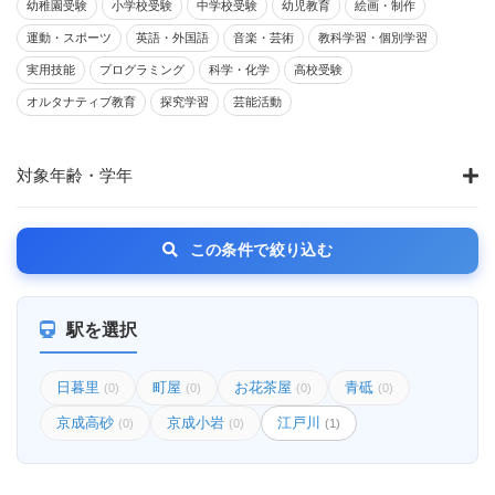
幼稚園受験
小学校受験
中学校受験
幼児教育
絵画・制作
運動・スポーツ
英語・外国語
音楽・芸術
教科学習・個別学習
実用技能
プログラミング
科学・化学
高校受験
オルタナティブ教育
探究学習
芸能活動
対象年齢・学年
この条件で絞り込む
駅を選択
日暮里
町屋
お花茶屋
青砥
(0)
(0)
(0)
(0)
京成高砂
京成小岩
江戸川
(0)
(0)
(1)