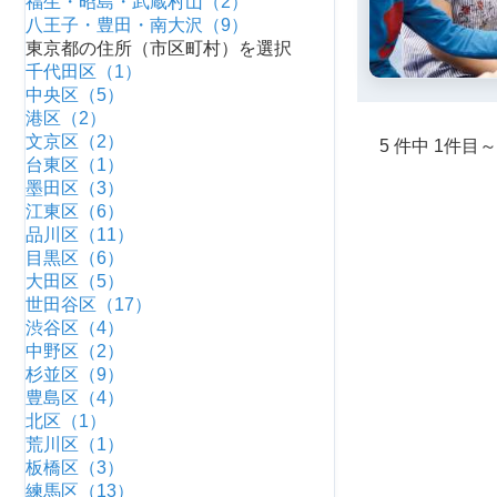
福生・昭島・武蔵村山（2）
八王子・豊田・南大沢（9）
東京都の住所（市区町村）を選択
千代田区（1）
中央区（5）
港区（2）
文京区（2）
5 件中 1件目
台東区（1）
墨田区（3）
江東区（6）
品川区（11）
目黒区（6）
大田区（5）
世田谷区（17）
渋谷区（4）
中野区（2）
杉並区（9）
豊島区（4）
北区（1）
荒川区（1）
板橋区（3）
練馬区（13）