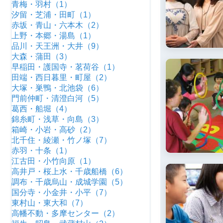
青梅・羽村（1）
汐留・芝浦・田町（1）
赤坂・青山・六本木（2）
上野・本郷・湯島（1）
品川・天王洲・大井（9）
大森・蒲田（3）
早稲田・護国寺・茗荷谷（1）
田端・西日暮里・町屋（2）
大塚・巣鴨・北池袋（6）
門前仲町・清澄白河（5）
葛西・船堀（4）
錦糸町・浅草・向島（3）
箱崎・小岩・高砂（2）
北千住・綾瀬・竹ノ塚（7）
赤羽・十条（1）
江古田・小竹向原（1）
高井戸・桜上水・千歳船橋（6）
調布・千歳烏山・成城学園（5）
国分寺・小金井・小平（7）
東村山・東大和（7）
高幡不動・多摩センター（2）