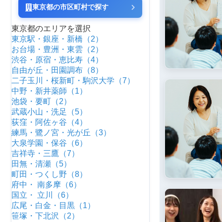
東京都の市区町村で探す
東京都のエリアを選択
東京駅・銀座・新橋（2）
お台場・豊洲・東雲（2）
渋谷・原宿・恵比寿（4）
自由が丘・田園調布（8）
二子玉川・桜新町・駒沢大学（7）
中野・新井薬師（1）
池袋・要町（2）
武蔵小山・洗足（5）
荻窪・阿佐ヶ谷（4）
練馬・鷺ノ宮・光が丘（3）
大泉学園・保谷（6）
吉祥寺・三鷹（7）
田無・清瀬（5）
町田・つくし野（8）
府中・ 南多摩（6）
国立・ 立川（6）
広尾・白金・目黒（1）
笹塚・下北沢（2）