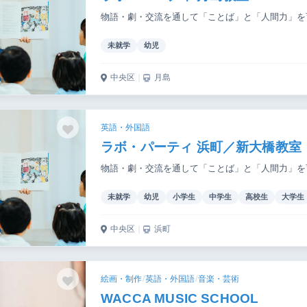
物語・劇・交流を通して「ことば」と「人間力」を
未就学
幼児
中央区
｜
月島
英語・外国語
ラボ・パーティ 浜町／新大橋教室
物語・劇・交流を通して「ことば」と「人間力」を
未就学
幼児
小学生
中学生
高校生
大学生
中央区
｜
浜町
絵画・制作
/
英語・外国語
/
音楽・芸術
WACCA MUSIC SCHOOL