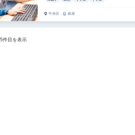
中央区
｜
銀座
～5件目を表示