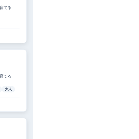
育てる
育てる
大人