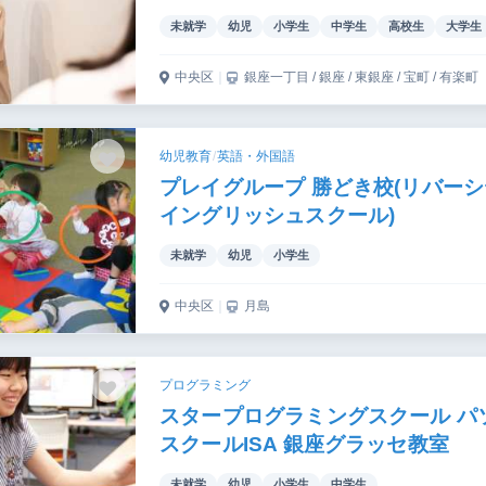
未就学
幼児
小学生
中学生
高校生
大学生
中央区
｜
銀座一丁目 / 銀座 / 東銀座 / 宝町 / 有楽町
幼児教育
/
英語・外国語
プレイグループ 勝どき校(リバー
イングリッシュスクール)
未就学
幼児
小学生
中央区
｜
月島
プログラミング
スタープログラミングスクール パ
スクールISA 銀座グラッセ教室
未就学
幼児
小学生
中学生