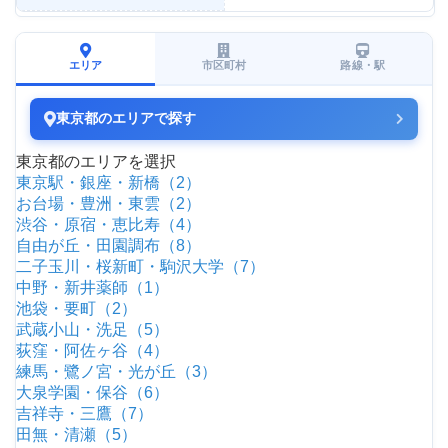
エリア
市区町村
路線・駅
東京都のエリアで探す
東京都のエリアを選択
東京駅・銀座・新橋（2）
お台場・豊洲・東雲（2）
渋谷・原宿・恵比寿（4）
自由が丘・田園調布（8）
二子玉川・桜新町・駒沢大学（7）
中野・新井薬師（1）
池袋・要町（2）
武蔵小山・洗足（5）
荻窪・阿佐ヶ谷（4）
練馬・鷺ノ宮・光が丘（3）
大泉学園・保谷（6）
吉祥寺・三鷹（7）
田無・清瀬（5）