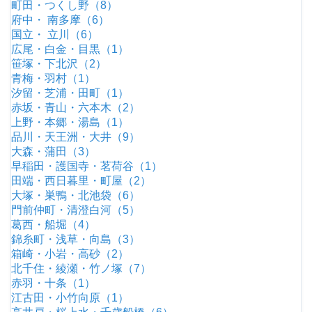
町田・つくし野（8）
府中・ 南多摩（6）
国立・ 立川（6）
広尾・白金・目黒（1）
笹塚・下北沢（2）
青梅・羽村（1）
汐留・芝浦・田町（1）
赤坂・青山・六本木（2）
上野・本郷・湯島（1）
品川・天王洲・大井（9）
大森・蒲田（3）
早稲田・護国寺・茗荷谷（1）
田端・西日暮里・町屋（2）
大塚・巣鴨・北池袋（6）
門前仲町・清澄白河（5）
葛西・船堀（4）
錦糸町・浅草・向島（3）
箱崎・小岩・高砂（2）
北千住・綾瀬・竹ノ塚（7）
赤羽・十条（1）
江古田・小竹向原（1）