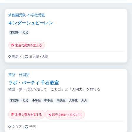
幼稚園受験
/
小学校受験
キンダーシュピーレン
未就学
幼児
🧗 地道な努力を覚える
豊島区
｜
新大塚 / 大塚
英語・外国語
ラボ・パーティ 千石教室
物語・劇・交流を通して「ことば」と「人間力」を育てる
未就学
幼児
小学生
中学生
高校生
大学生
大人
🧗 地道な努力を覚える
⛺ 親元を離れて自立する
文京区
｜
千石