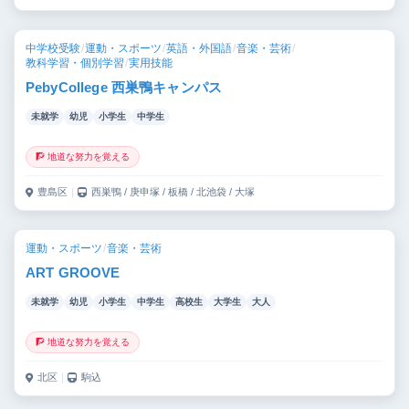
中学校受験
/
運動・スポーツ
/
英語・外国語
/
音楽・芸術
/
教科学習・個別学習
/
実用技能
PebyCollege 西巣鴨キャンパス
未就学
幼児
小学生
中学生
🧗 地道な努力を覚える
豊島区
｜
西巣鴨 / 庚申塚 / 板橋 / 北池袋 / 大塚
運動・スポーツ
/
音楽・芸術
ART GROOVE
未就学
幼児
小学生
中学生
高校生
大学生
大人
🧗 地道な努力を覚える
北区
｜
駒込