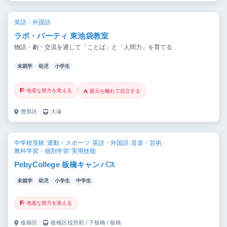
英語・外国語
ラボ・パーティ 東池袋教室
物語・劇・交流を通して「ことば」と「人間力」を育てる
未就学
幼児
小学生
🧗 地道な努力を覚える
⛺ 親元を離れて自立する
豊島区
｜
大塚
中学校受験
/
運動・スポーツ
/
英語・外国語
/
音楽・芸術
/
教科学習・個別学習
/
実用技能
PebyCollege 板橋キャンパス
未就学
幼児
小学生
中学生
🧗 地道な努力を覚える
板橋区
｜
板橋区役所前 / 下板橋 / 板橋