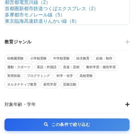
都営都電荒川線（2）
首都圏新都市鉄道つくばエクスプレス（2）
多摩都市モノレール線（5）
東京臨海高速鉄道りんかい線（8）
教育ジャンル
幼稚園受験
小学校受験
中学校受験
幼児教育
絵画・制作
運動・スポーツ
英語・外国語
音楽・芸術
教科学習・個別学習
実用技能
プログラミング
科学・化学
高校受験
オルタナティブ教育
探究学習
芸能活動
対象年齢・学年
この条件で絞り込む