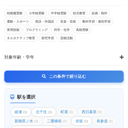
幼稚園受験
小学校受験
中学校受験
幼児教育
絵画・制作
運動・スポーツ
英語・外国語
音楽・芸術
教科学習・個別学習
実用技能
プログラミング
科学・化学
高校受験
オルタナティブ教育
探究学習
芸能活動
対象年齢・学年
この条件で絞り込む
駅を選択
綾瀬
北千住
町屋
西日暮里
(1)
(1)
(0)
(0)
新御茶ノ水
二重橋前
赤坂
表参道
(0)
(0)
(1)
(0)