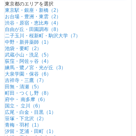
東京都のエリアを選択
東京駅・銀座・新橋（2）
お台場・豊洲・東雲（2）
渋谷・原宿・恵比寿（4）
自由が丘・田園調布（8）
二子玉川・桜新町・駒沢大学（7）
中野・新井薬師（1）
池袋・要町（2）
武蔵小山・洗足（5）
荻窪・阿佐ヶ谷（4）
練馬・鷺ノ宮・光が丘（3）
大泉学園・保谷（6）
吉祥寺・三鷹（7）
田無・清瀬（5）
町田・つくし野（8）
府中・ 南多摩（6）
国立・ 立川（6）
広尾・白金・目黒（1）
笹塚・下北沢（2）
青梅・羽村（1）
汐留・芝浦・田町（1）