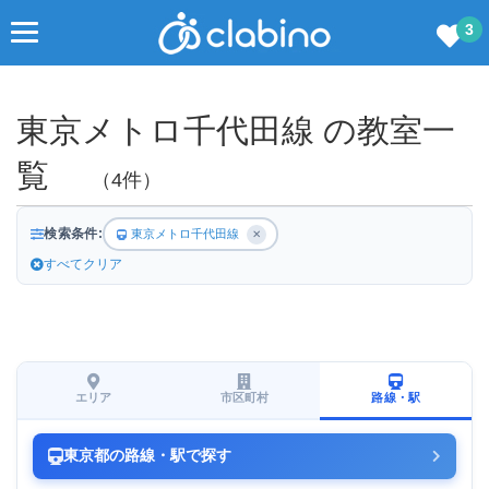
3
東京メトロ千代田線 の教室一
覧
（4件）
検索条件:
東京メトロ千代田線
✕
すべてクリア
エリア
市区町村
路線・駅
東京都の路線・駅で探す