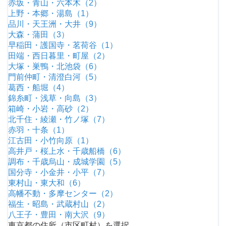
赤坂・青山・六本木（2）
上野・本郷・湯島（1）
品川・天王洲・大井（9）
大森・蒲田（3）
早稲田・護国寺・茗荷谷（1）
田端・西日暮里・町屋（2）
大塚・巣鴨・北池袋（6）
門前仲町・清澄白河（5）
葛西・船堀（4）
錦糸町・浅草・向島（3）
箱崎・小岩・高砂（2）
北千住・綾瀬・竹ノ塚（7）
赤羽・十条（1）
江古田・小竹向原（1）
高井戸・桜上水・千歳船橋（6）
調布・千歳烏山・成城学園（5）
国分寺・小金井・小平（7）
東村山・東大和（6）
高幡不動・多摩センター（2）
福生・昭島・武蔵村山（2）
八王子・豊田・南大沢（9）
東京都の住所（市区町村）を選択