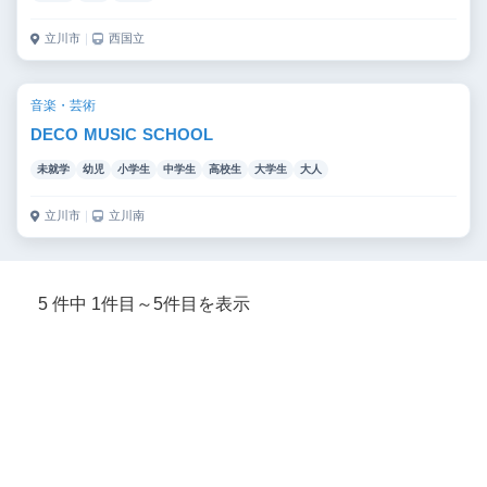
立川市
｜
西国立
音楽・芸術
DECO MUSIC SCHOOL
未就学
幼児
小学生
中学生
高校生
大学生
大人
立川市
｜
立川南
5 件中 1件目～5件目を表示