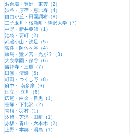
お台場・豊洲・東雲（2）
渋谷・原宿・恵比寿（4）
自由が丘・田園調布（8）
二子玉川・桜新町・駒沢大学（7）
中野・新井薬師（1）
池袋・要町（2）
武蔵小山・洗足（5）
荻窪・阿佐ヶ谷（4）
練馬・鷺ノ宮・光が丘（3）
大泉学園・保谷（6）
吉祥寺・三鷹（7）
田無・清瀬（5）
町田・つくし野（8）
府中・ 南多摩（6）
国立・ 立川（6）
広尾・白金・目黒（1）
笹塚・下北沢（2）
青梅・羽村（1）
汐留・芝浦・田町（1）
赤坂・青山・六本木（2）
上野・本郷・湯島（1）