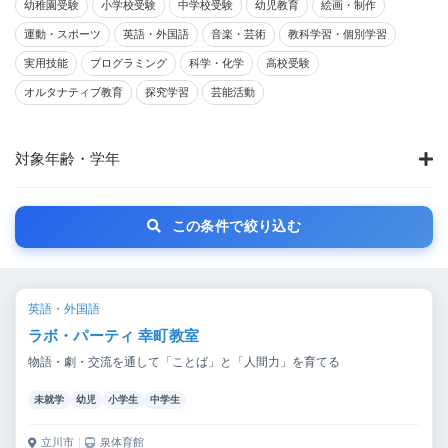
幼稚園受験
小学校受験
中学校受験
幼児教育
絵画・制作
運動・スポーツ
英語・外国語
音楽・芸術
教科学習・個別学習
実用技能
プログラミング
科学・化学
高校受験
オルタナティブ教育
探究学習
芸能活動
対象年齢・学年
この条件で絞り込む
英語・外国語
ラボ・パーティ 幸町教室
物語・劇・交流を通して「ことば」と「人間力」を育てる
未就学
幼児
小学生
中学生
立川市
｜
泉体育館