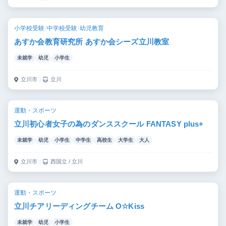
小学校受験
/
中学校受験
/
幼児教育
あすか会教育研究所 あすか会シーズ立川教室
未就学
幼児
小学生
立川市
｜
立川
運動・スポーツ
立川初心者女子の為のダンススクール FANTASY plus+
未就学
幼児
小学生
中学生
高校生
大学生
大人
立川市
｜
西国立 / 立川
運動・スポーツ
立川チアリーディングチーム O☆Kiss
未就学
幼児
小学生