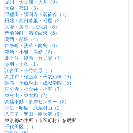
品川・天王洲・大井（9）
大森・蒲田（3）
早稲田・護国寺・茗荷谷（1）
田端・西日暮里・町屋（2）
大塚・巣鴨・北池袋（6）
門前仲町・清澄白河（5）
葛西・船堀（4）
錦糸町・浅草・向島（3）
箱崎・小岩・高砂（2）
北千住・綾瀬・竹ノ塚（7）
赤羽・十条（1）
江古田・小竹向原（1）
高井戸・桜上水・千歳船橋（6）
調布・千歳烏山・成城学園（5）
国分寺・小金井・小平（7）
東村山・東大和（7）
高幡不動・多摩センター（2）
福生・昭島・武蔵村山（2）
八王子・豊田・南大沢（9）
東京都の住所（市区町村）を選択
千代田区（1）
中央区（5）