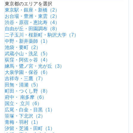
東京都のエリアを選択
東京駅・銀座・新橋（2）
お台場・豊洲・東雲（2）
渋谷・原宿・恵比寿（4）
自由が丘・田園調布（8）
二子玉川・桜新町・駒沢大学（7）
中野・新井薬師（1）
池袋・要町（2）
武蔵小山・洗足（5）
荻窪・阿佐ヶ谷（4）
練馬・鷺ノ宮・光が丘（3）
大泉学園・保谷（6）
吉祥寺・三鷹（7）
田無・清瀬（5）
町田・つくし野（8）
府中・ 南多摩（6）
国立・ 立川（6）
広尾・白金・目黒（1）
笹塚・下北沢（2）
青梅・羽村（1）
汐留・芝浦・田町（1）