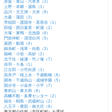
赤坂・青山・六本木（2）
上野・本郷・湯島（1）
品川・天王洲・大井（9）
大森・蒲田（3）
早稲田・護国寺・茗荷谷（1）
田端・西日暮里・町屋（2）
大塚・巣鴨・北池袋（6）
門前仲町・清澄白河（5）
葛西・船堀（4）
錦糸町・浅草・向島（3）
箱崎・小岩・高砂（2）
北千住・綾瀬・竹ノ塚（7）
赤羽・十条（1）
江古田・小竹向原（1）
高井戸・桜上水・千歳船橋（6）
調布・千歳烏山・成城学園（5）
国分寺・小金井・小平（7）
東村山・東大和（6）
高幡不動・多摩センター（2）
福生・昭島・武蔵村山（2）
八王子・豊田・南大沢（9）
東京都の住所（市区町村）を選択