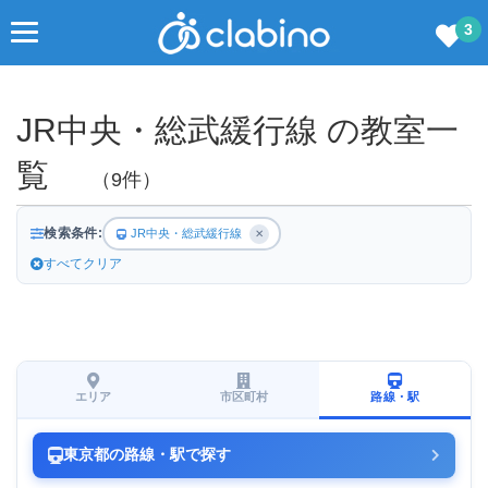
3
JR中央・総武緩行線 の教室一
覧
（9件）
検索条件:
JR中央・総武緩行線
✕
すべてクリア
エリア
市区町村
路線・駅
東京都の路線・駅で探す