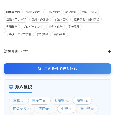
幼稚園受験
小学校受験
中学校受験
幼児教育
絵画・制作
運動・スポーツ
英語・外国語
音楽・芸術
教科学習・個別学習
実用技能
プログラミング
科学・化学
高校受験
オルタナティブ教育
探究学習
芸能活動
対象年齢・学年
この条件で絞り込む
駅を選択
三鷹
吉祥寺
西荻窪
荻窪
(0)
(5)
(0)
(1)
阿佐ケ谷
高円寺
中野
東中野
(0)
(0)
(1)
(0)