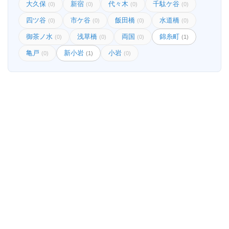
大久保
新宿
代々木
千駄ケ谷
(0)
(0)
(0)
(0)
四ツ谷
市ケ谷
飯田橋
水道橋
(0)
(0)
(0)
(0)
御茶ノ水
浅草橋
両国
錦糸町
(0)
(0)
(0)
(1)
亀戸
新小岩
小岩
(0)
(1)
(0)