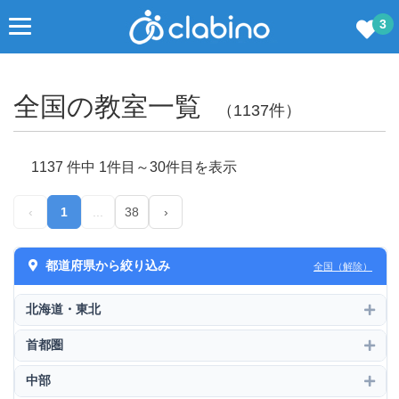
3
全国の教室一覧
（1137件）
1137 件中 1件目～30件目を表示
‹
1
...
38
›
都道府県から絞り込み
全国（解除）
北海道・東北
首都圏
中部