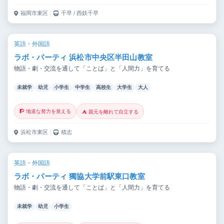
福岡市東区
｜
千早 / 西鉄千早
英語・外国語
ラボ・パーティ 浜松市中央区半田山教室
物語・劇・交流を通して「ことば」と「人間力」を育てる
未就学
幼児
小学生
中学生
高校生
大学生
大人
🧗 地道な努力を覚える
⛺ 親元を離れて自立する
浜松市東区
｜
積志
英語・外国語
ラボ・パーティ 獨協大学前駅東口教室
物語・劇・交流を通して「ことば」と「人間力」を育てる
未就学
幼児
小学生