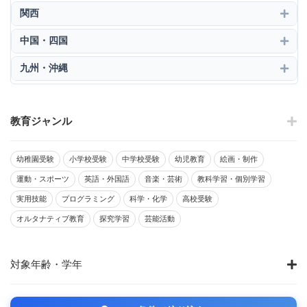
関西
中国・四国
九州・沖縄
教育ジャンル
幼稚園受験
小学校受験
中学校受験
幼児教育
絵画・制作
運動・スポーツ
英語・外国語
音楽・芸術
教科学習・個別学習
実用技能
プログラミング
科学・化学
高校受験
オルタナティブ教育
探究学習
芸能活動
対象年齢・学年