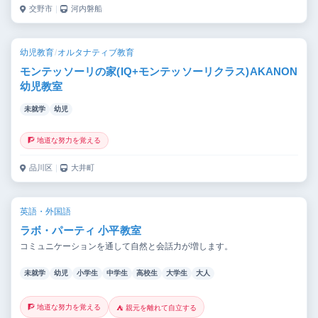
交野市
｜
河内磐船
幼児教育
/
オルタナティブ教育
モンテッソーリの家(IQ+モンテッソーリクラス)AKANON
幼児教室
未就学
幼児
🧗 地道な努力を覚える
品川区
｜
大井町
英語・外国語
ラボ・パーティ 小平教室
コミュニケーションを通して自然と会話力が増します。
未就学
幼児
小学生
中学生
高校生
大学生
大人
🧗 地道な努力を覚える
⛺ 親元を離れて自立する