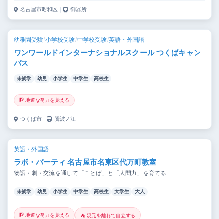
名古屋市昭和区
｜
御器所
幼稚園受験
/
小学校受験
/
中学校受験
/
英語・外国語
ワンワールドインターナショナルスクール つくばキャン
パス
未就学
幼児
小学生
中学生
高校生
🧗 地道な努力を覚える
つくば市
｜
騰波ノ江
英語・外国語
ラボ・パーティ 名古屋市名東区代万町教室
物語・劇・交流を通して「ことば」と「人間力」を育てる
未就学
幼児
小学生
中学生
高校生
大学生
大人
🧗 地道な努力を覚える
⛺ 親元を離れて自立する