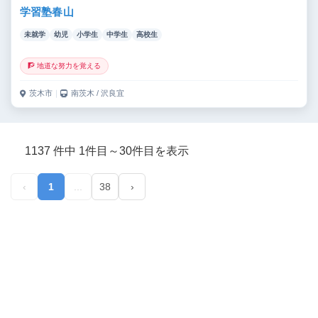
学習塾春山
未就学
幼児
小学生
中学生
高校生
🧗 地道な努力を覚える
茨木市
｜
南茨木 / 沢良宜
1137 件中 1件目～30件目を表示
‹
1
...
38
›