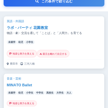
この条件で絞り込む
英語・外国語
ラボ・パーティ 花園教室
物語・劇・交流を通して「ことば」と「人間力」を育てる
未就学
幼児
小学生
🧗 地道な努力を覚える
⛺ 親元を離れて自立する
豊田市
｜
三河八橋
音楽・芸術
MINATO Ballet
未就学
幼児
小学生
中学生
高校生
大学生
大人
🧗 地道な努力を覚える