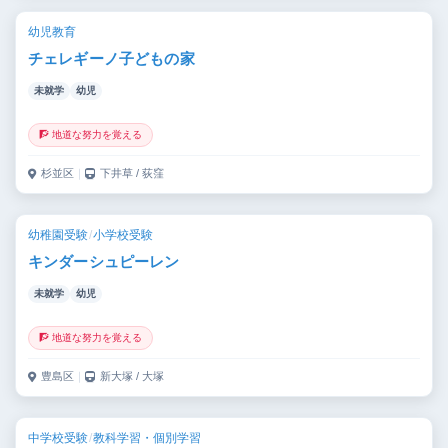
幼児教育
チェレギーノ子どもの家
未就学
幼児
🧗 地道な努力を覚える
杉並区
｜
下井草 / 荻窪
幼稚園受験
/
小学校受験
キンダーシュピーレン
未就学
幼児
🧗 地道な努力を覚える
豊島区
｜
新大塚 / 大塚
中学校受験
/
教科学習・個別学習