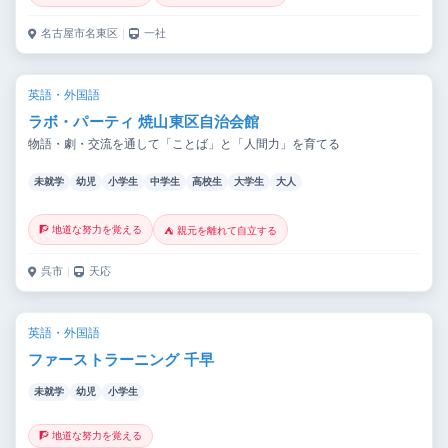
名古屋市名東区
｜
一社
英語・外国語
ラボ・パーティ 焼山東区自治会館
物語・劇・交流を通して「ことば」と「人間力」を育てる
未就学
幼児
小学生
中学生
高校生
大学生
大人
🧗 地道な努力を覚える
⛺ 親元を離れて自立する
呉市
｜
天応
英語・外国語
ファーストラーニング 千早
未就学
幼児
小学生
🧗 地道な努力を覚える