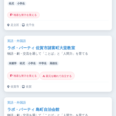
幼児
小学生
🧗 地道な努力を覚える
足立区
｜
北千住
英語・外国語
ラボ・パーティ 佐賀市諸富町大堂教室
物語・劇・交流を通して「ことば」と「人間力」を育てる
未就学
幼児
小学生
中学生
高校生
🧗 地道な努力を覚える
⛺ 親元を離れて自立する
佐賀市
｜
佐賀
英語・外国語
ラボ・パーティ 島町自治会館
物語・劇・交流を通して「ことば」と「人間力」を育てる