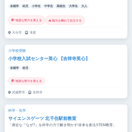
未就学
幼児
小学生
中学生
高校生
大学生
大人
🧗 地道な努力を覚える
⛺ 親元を離れて自立する
大分市
｜
滝尾
小学校受験
小学校入試センター英心 【吉祥寺英心】
未就学
幼児
🧗 地道な努力を覚える
武蔵野市
｜
吉祥寺
科学・化学
サイエンスゲーツ 北千住駅前教室
「身近な『なぜ?』を科学の力で解き明かす!未来を創るSTEM教育」