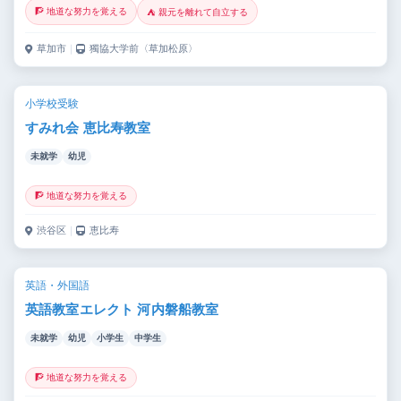
🧗 地道な努力を覚える
⛺ 親元を離れて自立する
草加市
｜
獨協大学前〈草加松原〉
小学校受験
すみれ会 恵比寿教室
未就学
幼児
🧗 地道な努力を覚える
渋谷区
｜
恵比寿
英語・外国語
英語教室エレクト 河内磐船教室
未就学
幼児
小学生
中学生
🧗 地道な努力を覚える