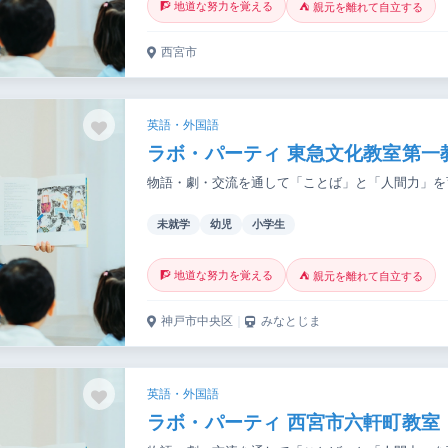
🧗 地道な努力を覚える
⛺ 親元を離れて自立する
西宮市
英語・外国語
ラボ・パーティ 東急文化教室第一
物語・劇・交流を通して「ことば」と「人間力」を
未就学
幼児
小学生
🧗 地道な努力を覚える
⛺ 親元を離れて自立する
神戸市中央区
｜
みなとじま
英語・外国語
ラボ・パーティ 西宮市六軒町教室