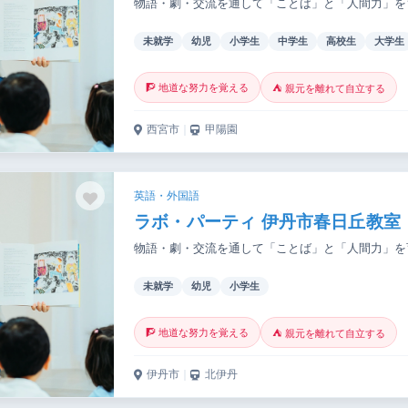
物語・劇・交流を通して「ことば」と「人間力」を
未就学
幼児
小学生
中学生
高校生
大学生
🧗 地道な努力を覚える
⛺ 親元を離れて自立する
西宮市
｜
甲陽園
英語・外国語
ラボ・パーティ 伊丹市春日丘教室
物語・劇・交流を通して「ことば」と「人間力」を
未就学
幼児
小学生
🧗 地道な努力を覚える
⛺ 親元を離れて自立する
伊丹市
｜
北伊丹