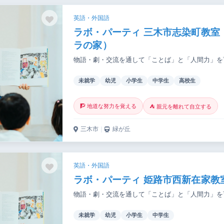
英語・外国語
ラボ・パーティ 三木市志染町教室
ラの家）
物語・劇・交流を通して「ことば」と「人間力」を
未就学
幼児
小学生
中学生
高校生
🧗 地道な努力を覚える
⛺ 親元を離れて自立する
三木市
｜
緑が丘
英語・外国語
ラボ・パーティ 姫路市西新在家教
物語・劇・交流を通して「ことば」と「人間力」を
未就学
幼児
小学生
中学生