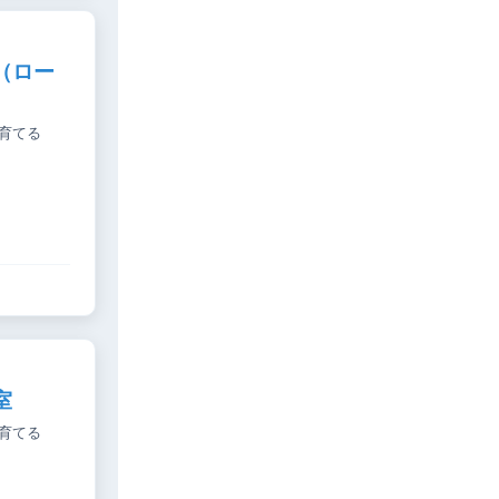
（ロー
育てる
室
育てる