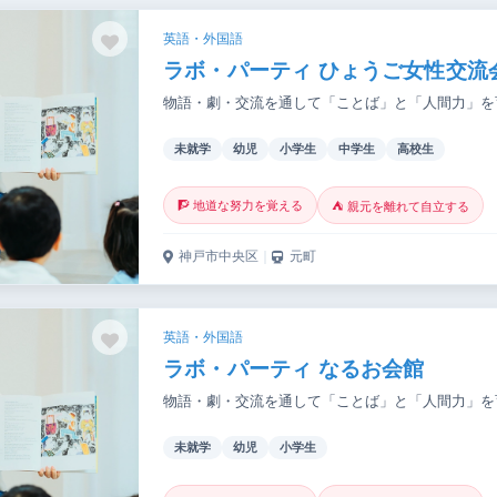
英語・外国語
ラボ・パーティ ひょうご女性交流
物語・劇・交流を通して「ことば」と「人間力」を
未就学
幼児
小学生
中学生
高校生
🧗 地道な努力を覚える
⛺ 親元を離れて自立する
神戸市中央区
｜
元町
英語・外国語
ラボ・パーティ なるお会館
物語・劇・交流を通して「ことば」と「人間力」を
未就学
幼児
小学生