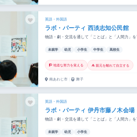
英語・外国語
ラボ・パーティ 西淡志知公民館
物語・劇・交流を通して「ことば」と「人間力」を
未就学
幼児
小学生
中学生
高校生
🧗 地道な努力を覚える
⛺ 親元を離れて自立する
南あわじ市
｜
舞子
英語・外国語
ラボ・パーティ 伊丹市藤ノ木会場
物語・劇・交流を通して「ことば」と「人間力」を
未就学
幼児
小学生