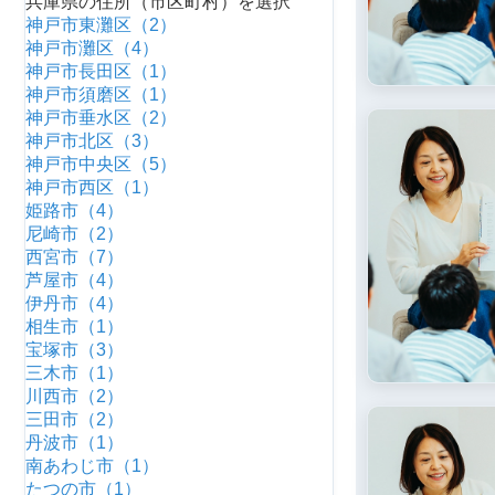
兵庫県の住所（市区町村）を選択
神戸市東灘区（2）
神戸市灘区（4）
神戸市長田区（1）
神戸市須磨区（1）
神戸市垂水区（2）
神戸市北区（3）
神戸市中央区（5）
神戸市西区（1）
姫路市（4）
尼崎市（2）
西宮市（7）
芦屋市（4）
伊丹市（4）
相生市（1）
宝塚市（3）
三木市（1）
川西市（2）
三田市（2）
丹波市（1）
南あわじ市（1）
たつの市（1）