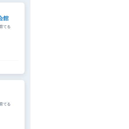
会館
育てる
育てる