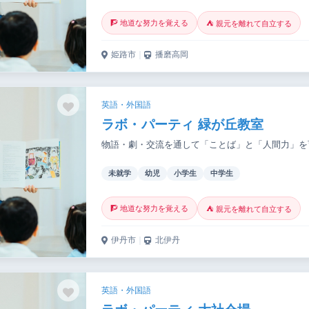
🧗 地道な努力を覚える
⛺ 親元を離れて自立する
姫路市
｜
播磨高岡
英語・外国語
ラボ・パーティ 緑が丘教室
物語・劇・交流を通して「ことば」と「人間力」を
未就学
幼児
小学生
中学生
🧗 地道な努力を覚える
⛺ 親元を離れて自立する
伊丹市
｜
北伊丹
英語・外国語