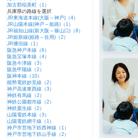
加古郡稲美町（1）
兵庫県の路線を選択
JR東海道本線(大阪～神戸)（4）
JR山陽本線(神戸～姫路)（1）
JR福知山線(新大阪～篠山口)（8）
JR姫新線(姫路～佐用)（2）
JR播但線（1）
阪急神戸本線（6）
阪急宝塚本線（4）
阪急今津線（3）
阪急甲陽線（2）
阪神本線（10）
能勢電鉄妙見線（2）
神戸高速東西線（3）
神鉄有馬線（2）
神鉄公園都市線（2）
神鉄粟生線（2）
山陽電鉄本線（3）
山陽電鉄網干線（1）
神戸市営地下鉄西神線（1）
神戸市営地下鉄山手線（2）