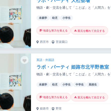
ラボ・パーティ 大社会場
物語・劇・交流を通して「ことば」と「人間力」を
未就学
幼児
小学生
🧗 地道な努力を覚える
⛺ 親元を離れて自立する
西宮市
｜
苦楽園口
英語・外国語
ラボ・パーティ 姫路市北平野教室
物語・劇・交流を通して「ことば」と「人間力」を
未就学
幼児
小学生
中学生
高校生
🧗 地道な努力を覚える
⛺ 親元を離れて自立する
姫路市
｜
野里