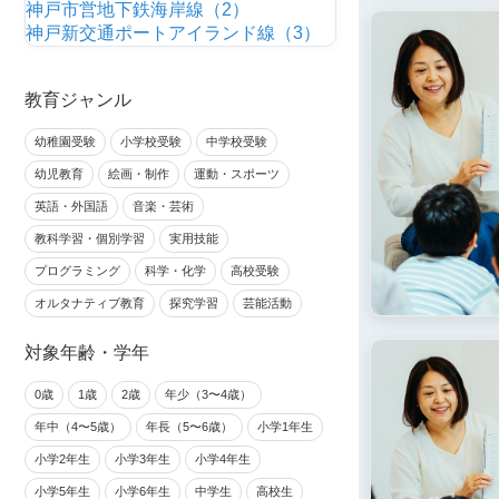
神戸市営地下鉄海岸線（2）
神戸新交通ポートアイランド線（3）
教育ジャンル
幼稚園受験
小学校受験
中学校受験
幼児教育
絵画・制作
運動・スポーツ
英語・外国語
音楽・芸術
教科学習・個別学習
実用技能
プログラミング
科学・化学
高校受験
オルタナティブ教育
探究学習
芸能活動
対象年齢・学年
0歳
1歳
2歳
年少（3〜4歳）
年中（4〜5歳）
年長（5〜6歳）
小学1年生
小学2年生
小学3年生
小学4年生
小学5年生
小学6年生
中学生
高校生