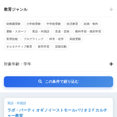
教育ジャンル
幼稚園受験
小学校受験
中学校受験
幼児教育
絵画・制作
運動・スポーツ
英語・外国語
音楽・芸術
教科学習・個別学習
実用技能
プログラミング
科学・化学
高校受験
オルタナティブ教育
探究学習
芸能活動
対象年齢・学年
この条件で絞り込む
英語・外国語
ラボ・パーティ オギノイーストモールバリオ２Ｆカルチ
ャー教室