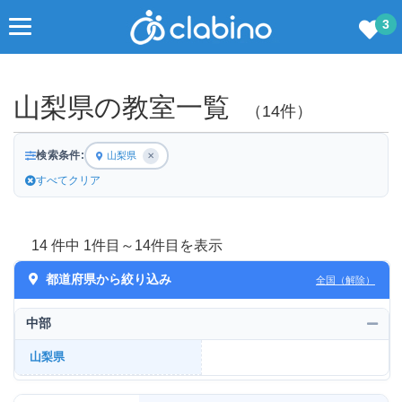
3
山梨県の教室一覧
（14件）
検索条件:
山梨県
✕
すべてクリア
14 件中 1件目～14件目を表示
都道府県から絞り込み
全国（解除）
中部
山梨県