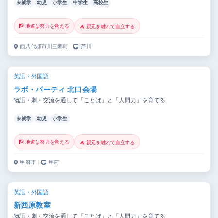
未就学
幼児
小学生
中学生
高校生
🧗 地道な努力を覚える
⛺ 親元を離れて自立する
西八代郡市川三郷町
｜
芦川
英語・外国語
ラボ・パーティ 北口会場
物語・劇・交流を通して「ことば」と「人間力」を育てる
未就学
幼児
小学生
🧗 地道な努力を覚える
⛺ 親元を離れて自立する
甲府市
｜
甲府
英語・外国語
新西原教室
物語・劇・交流を通して「ことば」と「人間力」を育てる