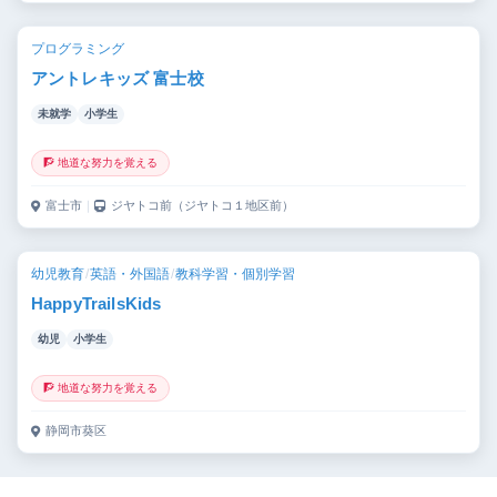
プログラミング
アントレキッズ 富士校
未就学
小学生
🧗 地道な努力を覚える
富士市
｜
ジヤトコ前（ジヤトコ１地区前）
幼児教育
/
英語・外国語
/
教科学習・個別学習
HappyTrailsKids
幼児
小学生
🧗 地道な努力を覚える
静岡市葵区