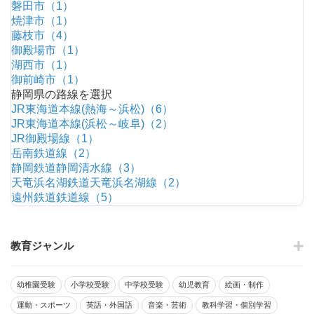
磐田市（1）
焼津市（1）
藤枝市（4）
御殿場市（1）
湖西市（1）
御前崎市（1）
静岡県の路線を選択
JR東海道本線(熱海～浜松)（6）
JR東海道本線(浜松～岐阜)（2）
JR御殿場線（1）
岳南鉄道線（2）
静岡鉄道静岡清水線（3）
天竜浜名湖鉄道天竜浜名湖線（2）
遠州鉄道鉄道線（5）
教育ジャンル
幼稚園受験
小学校受験
中学校受験
幼児教育
絵画・制作
運動・スポーツ
英語・外国語
音楽・芸術
教科学習・個別学習