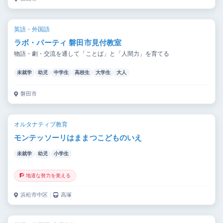
英語・外国語
ラボ・パーティ 磐田市見付教室
物語・劇・交流を通して「ことば」と「人間力」を育てる
未就学
幼児
中学生
高校生
大学生
大人
磐田市
オルタナティブ教育
モンテッソーリはままつこどものいえ
未就学
幼児
小学生
🧗 地道な努力を覚える
浜松市中区
｜
高塚