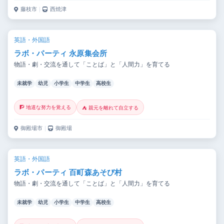
藤枝市
｜
西焼津
英語・外国語
ラボ・パーティ 永原集会所
物語・劇・交流を通して「ことば」と「人間力」を育てる
未就学
幼児
小学生
中学生
高校生
🧗 地道な努力を覚える
⛺ 親元を離れて自立する
御殿場市
｜
御殿場
英語・外国語
ラボ・パーティ 百町森あそび村
物語・劇・交流を通して「ことば」と「人間力」を育てる
未就学
幼児
小学生
中学生
高校生