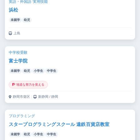
英語・外国語
/
実用技能
浜松
未就学
幼児
上島
中学校受験
富士学院
未就学
幼児
小学生
中学生
🧗 地道な努力を覚える
静岡市葵区
｜
新静岡 / 静岡
プログラミング
スタープログラミングスクール 遠鉄百貨店教室
未就学
幼児
小学生
中学生