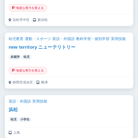
🧗 地道な努力を覚える
浜松市中区
｜
新浜松
幼児教育
/
運動・スポーツ
/
英語・外国語
/
教科学習・個別学習
/
実用技能
new territory ニューテリトリー
未就学
幼児
🧗 地道な努力を覚える
静岡市清水区
｜
興津
英語・外国語
/
実用技能
浜松
幼児
小学生
上島