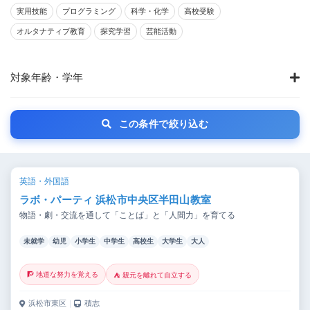
実用技能
プログラミング
科学・化学
高校受験
オルタナティブ教育
探究学習
芸能活動
対象年齢・学年
この条件で絞り込む
英語・外国語
ラボ・パーティ 浜松市中央区半田山教室
物語・劇・交流を通して「ことば」と「人間力」を育てる
未就学
幼児
小学生
中学生
高校生
大学生
大人
🧗 地道な努力を覚える
⛺ 親元を離れて自立する
浜松市東区
｜
積志