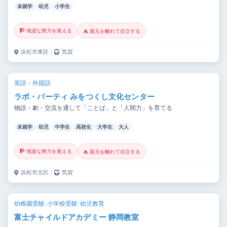
未就学
幼児
小学生
🧗 地道な努力を覚える
⛺ 親元を離れて自立する
浜松市東区
｜
気賀
英語・外国語
ラボ・パーティ みをつくし文化センター
物語・劇・交流を通して「ことば」と「人間力」を育てる
未就学
幼児
中学生
高校生
大学生
大人
🧗 地道な努力を覚える
⛺ 親元を離れて自立する
浜松市北区
｜
気賀
幼稚園受験
/
小学校受験
/
幼児教育
富士チャイルドアカデミー 静岡教室