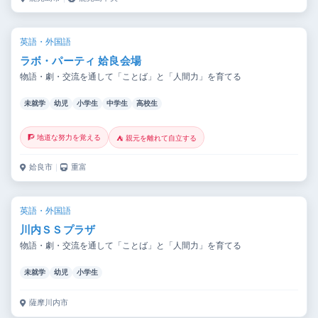
英語・外国語
ラボ・パーティ 姶良会場
物語・劇・交流を通して「ことば」と「人間力」を育てる
未就学
幼児
小学生
中学生
高校生
🧗 地道な努力を覚える
⛺ 親元を離れて自立する
姶良市
｜
重富
英語・外国語
川内ＳＳプラザ
物語・劇・交流を通して「ことば」と「人間力」を育てる
未就学
幼児
小学生
薩摩川内市