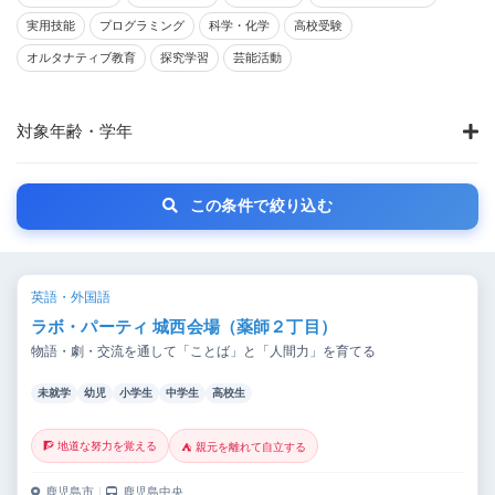
実用技能
プログラミング
科学・化学
高校受験
オルタナティブ教育
探究学習
芸能活動
対象年齢・学年
この条件で絞り込む
英語・外国語
ラボ・パーティ 城西会場（薬師２丁目）
物語・劇・交流を通して「ことば」と「人間力」を育てる
未就学
幼児
小学生
中学生
高校生
🧗 地道な努力を覚える
⛺ 親元を離れて自立する
鹿児島市
｜
鹿児島中央