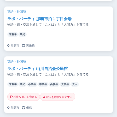
英語・外国語
ラボ・パーティ 那覇市泊１丁目会場
物語・劇・交流を通して「ことば」と「人間力」を育てる
未就学
幼児
那覇市
｜
美栄橋
英語・外国語
ラボ・パーティ 山川自治会公民館
物語・劇・交流を通して「ことば」と「人間力」を育てる
未就学
幼児
小学生
中学生
高校生
大学生
大人
🧗 地道な努力を覚える
⛺ 親元を離れて自立する
那覇市
｜
儀保