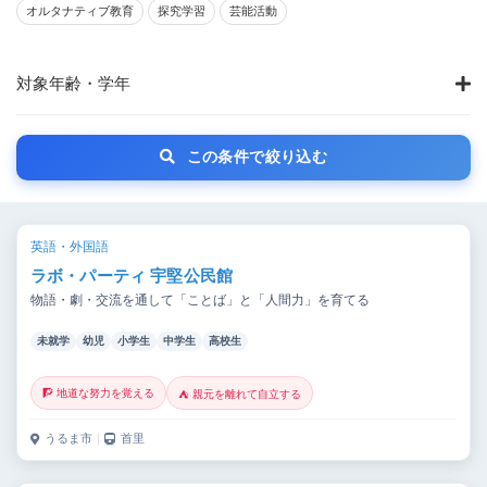
オルタナティブ教育
探究学習
芸能活動
対象年齢・学年
この条件で絞り込む
英語・外国語
ラボ・パーティ 宇堅公民館
物語・劇・交流を通して「ことば」と「人間力」を育てる
未就学
幼児
小学生
中学生
高校生
🧗 地道な努力を覚える
⛺ 親元を離れて自立する
うるま市
｜
首里