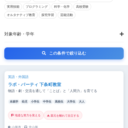
実用技能
プログラミング
科学・化学
高校受験
オルタナティブ教育
探究学習
芸能活動
対象年齢・学年
この条件で絞り込む
英語・外国語
ラボ・パーティ 下条町教室
物語・劇・交流を通して「ことば」と「人間力」を育てる
未就学
幼児
小学生
中学生
高校生
大学生
大人
🧗 地道な努力を覚える
⛺ 親元を離れて自立する
山形市
｜
北山形