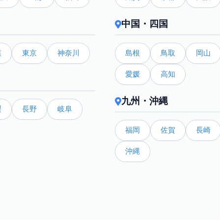
中国・四国
葉
東京
神奈川
島根
鳥取
岡山
愛媛
高知
九州・沖縄
梨
長野
岐阜
福岡
佐賀
長崎
沖縄