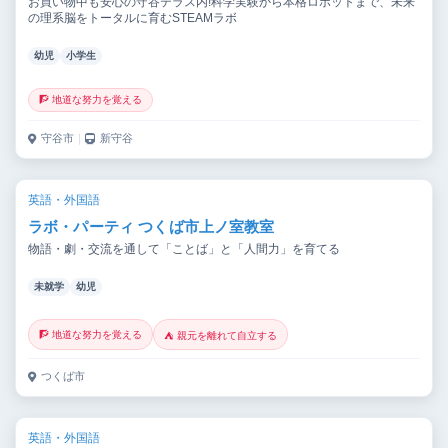
お買い物中も安心の守谷テラス内!科学実験から本格ロボットまで、未来
の理系脳をトータルに育むSTEAMラボ
幼児
小学生
🧗 地道な努力を覚える
守谷市
｜
新守谷
英語・外国語
ラボ・パーティ つくば市上ノ室教室
物語・劇・交流を通して「ことば」と「人間力」を育てる
未就学
幼児
🧗 地道な努力を覚える
⛺ 親元を離れて自立する
つくば市
英語・外国語