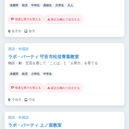
未就学
幼児
中学生
高校生
大学生
大人
🧗 地道な努力を覚える
⛺ 親元を離れて自立する
取手市
｜
取手
英語・外国語
ラボ・パーティ 守谷市松並青葉教室
物語・劇・交流を通して「ことば」と「人間力」を育てる
未就学
幼児
小学生
中学生
🧗 地道な努力を覚える
⛺ 親元を離れて自立する
守谷市
｜
守谷
英語・外国語
ラボ・パーティ 上ノ室教室