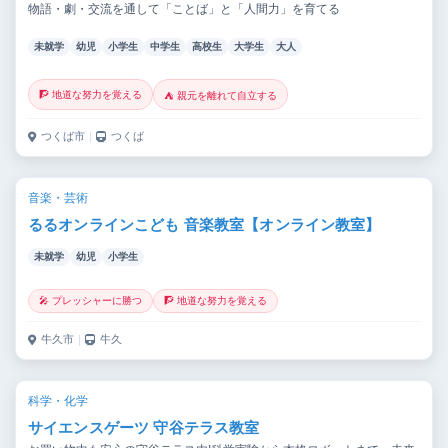
物語・劇・交流を通して「ことば」と「人間力」を育てる
未就学
幼児
小学生
中学生
高校生
大学生
大人
🧗 地道な努力を覚える
⛺ 親元を離れて自立する
つくば市
｜
つくば
音楽・芸術
るるオンラインこども 音楽教室【オンライン教室】
未就学
幼児
小学生
🎤 プレッシャーに勝つ
🧗 地道な努力を覚える
牛久市
｜
牛久
科学・化学
サイエンスゲーツ 守谷テラス教室