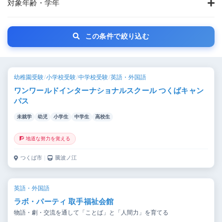
対象年齢・学年
この条件で絞り込む
幼稚園受験
/
小学校受験
/
中学校受験
/
英語・外国語
ワンワールドインターナショナルスクール つくばキャン
パス
未就学
幼児
小学生
中学生
高校生
🧗 地道な努力を覚える
つくば市
｜
騰波ノ江
英語・外国語
ラボ・パーティ 取手福祉会館
物語・劇・交流を通して「ことば」と「人間力」を育てる