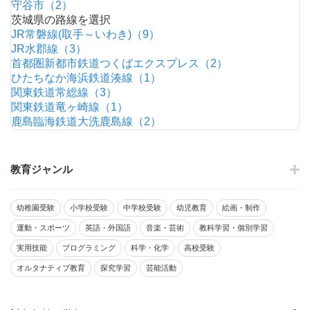
守谷市（2）
茨城県の路線を選択
JR常磐線(取手～いわき)（9）
JR水郡線（3）
首都圏新都市鉄道つくばエクスプレス（2）
ひたちなか海浜鉄道湊線（1）
関東鉄道常総線（3）
関東鉄道竜ヶ崎線（1）
鹿島臨海鉄道大洗鹿島線（2）
教育ジャンル
幼稚園受験
小学校受験
中学校受験
幼児教育
絵画・制作
運動・スポーツ
英語・外国語
音楽・芸術
教科学習・個別学習
実用技能
プログラミング
科学・化学
高校受験
オルタナティブ教育
探究学習
芸能活動