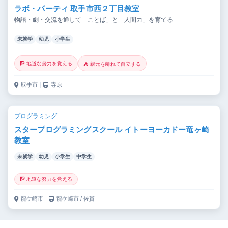
ラボ・パーティ 取手市西２丁目教室
物語・劇・交流を通して「ことば」と「人間力」を育てる
未就学
幼児
小学生
🧗 地道な努力を覚える
⛺ 親元を離れて自立する
取手市
｜
寺原
プログラミング
スタープログラミングスクール イトーヨーカドー竜ヶ崎
教室
未就学
幼児
小学生
中学生
🧗 地道な努力を覚える
龍ケ崎市
｜
龍ケ崎市 / 佐貫