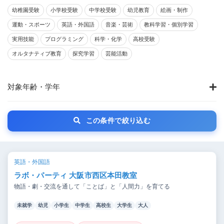
幼稚園受験
小学校受験
中学校受験
幼児教育
絵画・制作
運動・スポーツ
英語・外国語
音楽・芸術
教科学習・個別学習
実用技能
プログラミング
科学・化学
高校受験
オルタナティブ教育
探究学習
芸能活動
対象年齢・学年
この条件で絞り込む
英語・外国語
ラボ・パーティ 大阪市西区本田教室
物語・劇・交流を通して「ことば」と「人間力」を育てる
未就学
幼児
小学生
中学生
高校生
大学生
大人