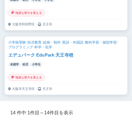
🧗 地道な努力を覚える
大阪市阿倍野区
｜
天王寺
小学校受験
/
幼児教育
/
絵画・制作
/
英語・外国語
/
教科学習・個別学習
/
プログラミング
/
科学・化学
エデュパーク EduPark 天王寺校
未就学
幼児
小学生
🧗 地道な努力を覚える
大阪市天王寺区
｜
天王寺
14 件中 1件目～14件目を表示