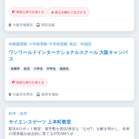
🧗 地道な努力を覚える
⛺ 親元を離れて自立する
大阪市城東区
｜
関目高殿
幼稚園受験
/
小学校受験
/
中学校受験
/
英語・外国語
ワンワールドインターナショナルスクール 大阪キャンパ
ス
未就学
幼児
小学生
中学生
高校生
🧗 地道な努力を覚える
大阪市生野区
｜
東部市場前
科学・化学
サイエンスゲーツ 上本町教室
駅近&ロボット教室・進学塾を併設!身近な『なぜ?』を解き明かし、未来
の理系脳を総合的に育てるSTEAMラボ