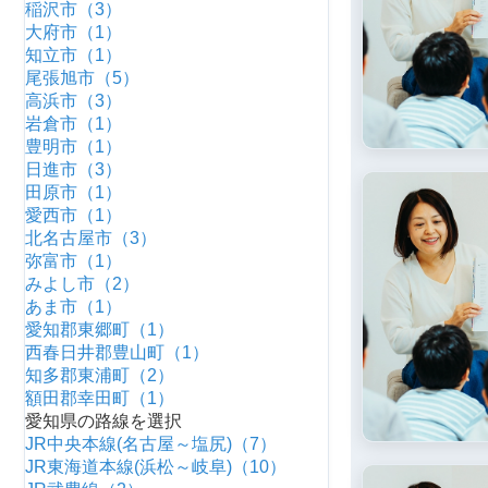
稲沢市（3）
大府市（1）
知立市（1）
尾張旭市（5）
高浜市（3）
岩倉市（1）
豊明市（1）
日進市（3）
田原市（1）
愛西市（1）
北名古屋市（3）
弥富市（1）
みよし市（2）
あま市（1）
愛知郡東郷町（1）
西春日井郡豊山町（1）
知多郡東浦町（2）
額田郡幸田町（1）
愛知県の路線を選択
JR中央本線(名古屋～塩尻)（7）
JR東海道本線(浜松～岐阜)（10）