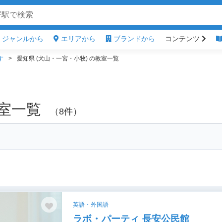
ジャンルから
エリアから
ブランドから
コンテンツ
す
愛知県 (犬山・一宮・小牧) の教室一覧
教室一覧
（8件）
英語・外国語
ラボ・パーティ 長安公民館