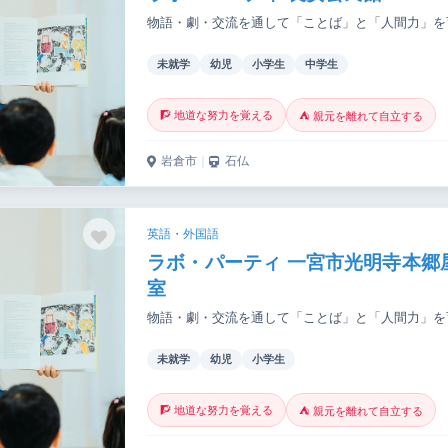
物語・劇・交流を通して「ことば」と「人間力」を
未就学
幼児
小学生
中学生
🧗 地道な努力を覚える
⛺ 親元を離れて自立する
岩倉市
｜
石仏
英語・外国語
ラボ・パーティ 一宮市光明寺本郷
室
物語・劇・交流を通して「ことば」と「人間力」を
未就学
幼児
小学生
🧗 地道な努力を覚える
⛺ 親元を離れて自立する