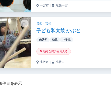
一宮市
｜
尾張一宮
音楽・芸術
子ども和太鼓 かぶと
未就学
幼児
小学生
🧗 地道な努力を覚える
小牧市
｜
小牧口
～8件目を表示