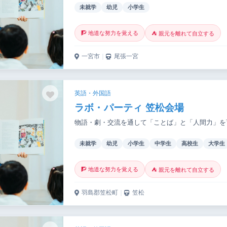
未就学
幼児
小学生
🧗 地道な努力を覚える
⛺ 親元を離れて自立する
一宮市
｜
尾張一宮
英語・外国語
ラボ・パーティ 笠松会場
物語・劇・交流を通して「ことば」と「人間力」を
未就学
幼児
小学生
中学生
高校生
大学生
🧗 地道な努力を覚える
⛺ 親元を離れて自立する
羽島郡笠松町
｜
笠松