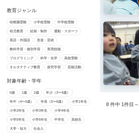
教育ジャンル
幼稚園受験
小学校受験
中学校受験
幼児教育
絵画・制作
運動・スポーツ
英語・外国語
音楽・芸術
教科学習・個別学習
実用技能
プログラミング
科学・化学
高校受験
オルタナティブ教育
探究学習
芸能活動
対象年齢・学年
0歳
1歳
2歳
年少（3〜4歳）
年中（4〜5歳）
年長（5〜6歳）
小学1年生
8 件中 1件目
小学2年生
小学3年生
小学4年生
小学5年生
小学6年生
中学生
高校生
大学・短大
社会人