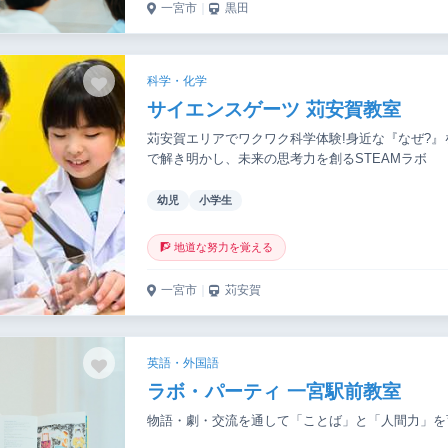
一宮市
｜
黒田
科学・化学
サイエンスゲーツ 苅安賀教室
苅安賀エリアでワクワク科学体験!身近な『なぜ?』
で解き明かし、未来の思考力を創るSTEAMラボ
幼児
小学生
🧗 地道な努力を覚える
一宮市
｜
苅安賀
英語・外国語
ラボ・パーティ 一宮駅前教室
物語・劇・交流を通して「ことば」と「人間力」を