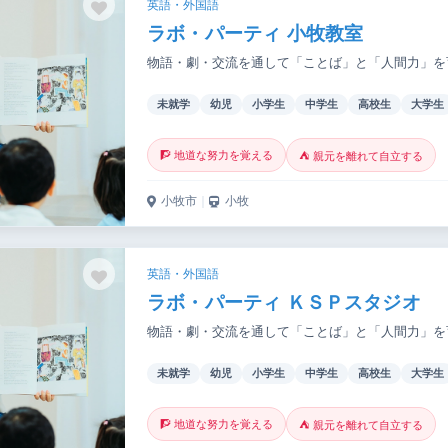
英語・外国語
ラボ・パーティ 小牧教室
物語・劇・交流を通して「ことば」と「人間力」を
未就学
幼児
小学生
中学生
高校生
大学生
🧗 地道な努力を覚える
⛺ 親元を離れて自立する
小牧市
｜
小牧
英語・外国語
ラボ・パーティ ＫＳＰスタジオ
物語・劇・交流を通して「ことば」と「人間力」を
未就学
幼児
小学生
中学生
高校生
大学生
🧗 地道な努力を覚える
⛺ 親元を離れて自立する