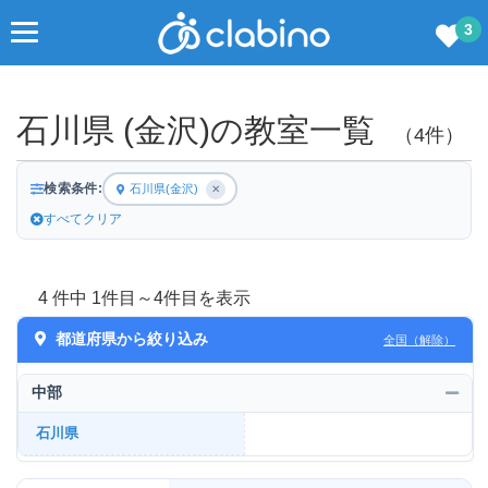
3
石川県 (金沢)の教室一覧
（4件）
検索条件:
石川県(金沢)
✕
すべてクリア
4 件中 1件目～4件目を表示
都道府県から絞り込み
全国（解除）
中部
石川県