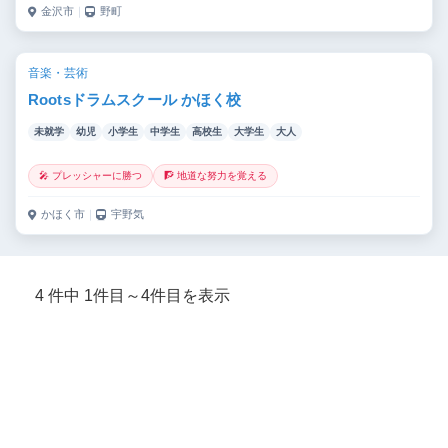
金沢市
｜
野町
音楽・芸術
Rootsドラムスクール かほく校
未就学
幼児
小学生
中学生
高校生
大学生
大人
🎤 プレッシャーに勝つ
🧗 地道な努力を覚える
かほく市
｜
宇野気
4 件中 1件目～4件目を表示