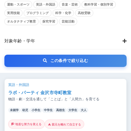
運動・スポーツ
英語・外国語
音楽・芸術
教科学習・個別学習
実用技能
プログラミング
科学・化学
高校受験
オルタナティブ教育
探究学習
芸能活動
対象年齢・学年
この条件で絞り込む
英語・外国語
ラボ・パーティ 金沢市寺町教室
物語・劇・交流を通して「ことば」と「人間力」を育てる
未就学
幼児
小学生
中学生
高校生
大学生
大人
🧗 地道な努力を覚える
⛺ 親元を離れて自立する