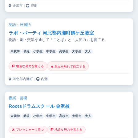
金沢市
｜
野町
英語・外国語
ラボ・パーティ 河北郡内灘町鶴ケ丘教室
物語・劇・交流を通して「ことば」と「人間力」を育てる
未就学
幼児
小学生
中学生
高校生
大学生
大人
🧗 地道な努力を覚える
⛺ 親元を離れて自立する
河北郡内灘町
｜
内灘
音楽・芸術
Rootsドラムスクール 金沢校
未就学
幼児
小学生
中学生
高校生
大学生
大人
🎤 プレッシャーに勝つ
🧗 地道な努力を覚える