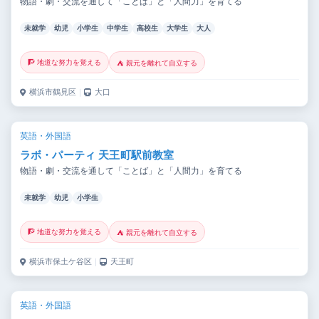
物語・劇・交流を通して「ことば」と「人間力」を育てる
未就学
幼児
小学生
中学生
高校生
大学生
大人
🧗 地道な努力を覚える
⛺ 親元を離れて自立する
横浜市鶴見区
｜
大口
英語・外国語
ラボ・パーティ 天王町駅前教室
物語・劇・交流を通して「ことば」と「人間力」を育てる
未就学
幼児
小学生
🧗 地道な努力を覚える
⛺ 親元を離れて自立する
横浜市保土ケ谷区
｜
天王町
英語・外国語