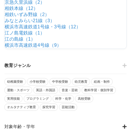
京急久里浜線（2）
相鉄本線（12）
相鉄いずみ野線（2）
みなとみらい21線（3）
横浜市高速鉄道1号線・3号線（12）
江ノ島電鉄線（1）
江の島線（1）
横浜市高速鉄道4号線（9）
教育ジャンル
幼稚園受験
小学校受験
中学校受験
幼児教育
絵画・制作
運動・スポーツ
英語・外国語
音楽・芸術
教科学習・個別学習
実用技能
プログラミング
科学・化学
高校受験
オルタナティブ教育
探究学習
芸能活動
対象年齢・学年