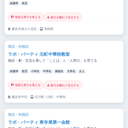
未就学
幼児
🧗 地道な努力を覚える
⛺ 親元を離れて自立する
横浜市保土ケ谷区
｜
和田町
英語・外国語
ラボ・パーティ 元町中華街教室
物語・劇・交流を通して「ことば」と「人間力」を育てる
未就学
幼児
小学生
中学生
高校生
大学生
大人
🧗 地道な努力を覚える
⛺ 親元を離れて自立する
横浜市中区
｜
石川町 / 元町・中華街
英語・外国語
ラボ・パーティ 東寺尾第一会館