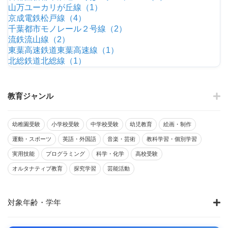
山万ユーカリが丘線（1）
京成電鉄松戸線（4）
千葉都市モノレール２号線（2）
流鉄流山線（2）
東葉高速鉄道東葉高速線（1）
北総鉄道北総線（1）
教育ジャンル
幼稚園受験
小学校受験
中学校受験
幼児教育
絵画・制作
運動・スポーツ
英語・外国語
音楽・芸術
教科学習・個別学習
実用技能
プログラミング
科学・化学
高校受験
オルタナティブ教育
探究学習
芸能活動
対象年齢・学年