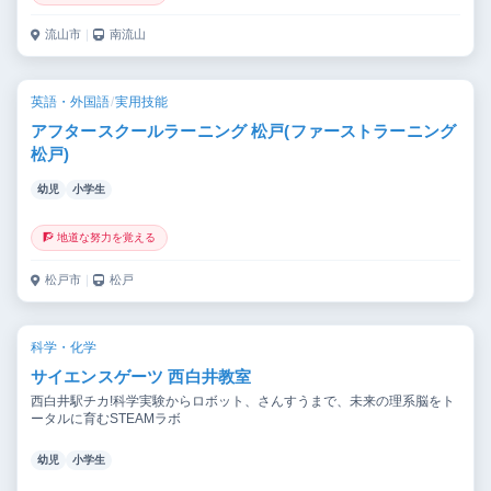
流山市
｜
南流山
英語・外国語
/
実用技能
アフタースクールラーニング 松戸(ファーストラーニング
松戸)
幼児
小学生
🧗 地道な努力を覚える
松戸市
｜
松戸
科学・化学
サイエンスゲーツ 西白井教室
西白井駅チカ!科学実験からロボット、さんすうまで、未来の理系脳をト
ータルに育むSTEAMラボ
幼児
小学生