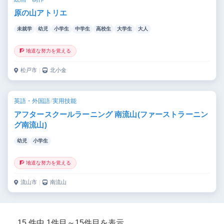
原の山アトリエ
未就学
幼児
小学生
中学生
高校生
大学生
大人
🧗 地道な努力を覚える
松戸市
｜
北小金
英語・外国語
/
実用技能
アフタースクールラーニング 南流山(ファーストラーニン
グ南流山)
幼児
小学生
🧗 地道な努力を覚える
流山市
｜
南流山
15 件中 1件目～15件目を表示