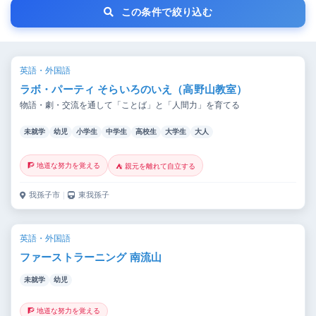
この条件で絞り込む
英語・外国語
ラボ・パーティ そらいろのいえ（高野山教室）
物語・劇・交流を通して「ことば」と「人間力」を育てる
未就学
幼児
小学生
中学生
高校生
大学生
大人
🧗 地道な努力を覚える
⛺ 親元を離れて自立する
我孫子市
｜
東我孫子
英語・外国語
ファーストラーニング 南流山
未就学
幼児
🧗 地道な努力を覚える