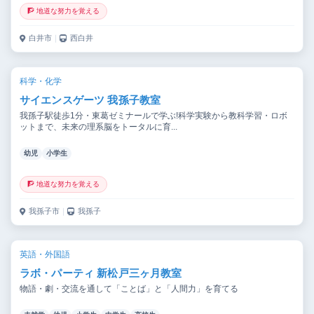
🧗 地道な努力を覚える
白井市
｜
西白井
科学・化学
サイエンスゲーツ 我孫子教室
我孫子駅徒歩1分・東葛ゼミナールで学ぶ!科学実験から教科学習・ロボ
ットまで、未来の理系脳をトータルに育...
幼児
小学生
🧗 地道な努力を覚える
我孫子市
｜
我孫子
英語・外国語
ラボ・パーティ 新松戸三ヶ月教室
物語・劇・交流を通して「ことば」と「人間力」を育てる