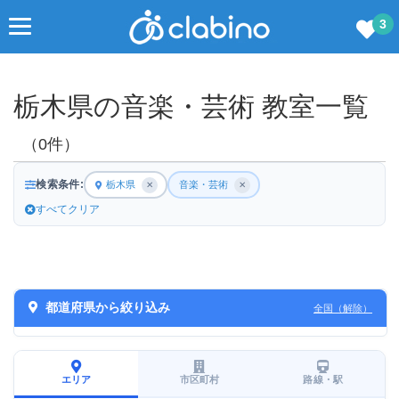
3
栃木県の音楽・芸術 教室一覧
（0件）
検索条件:
栃木県
音楽・芸術
✕
✕
すべてクリア
都道府県から絞り込み
全国（解除）
エリア
市区町村
路線・駅