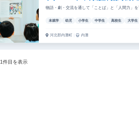
物語・劇・交流を通して「ことば」と「人間力」を
未就学
幼児
小学生
中学生
高校生
大学生
河北郡内灘町
｜
内灘
～1件目を表示