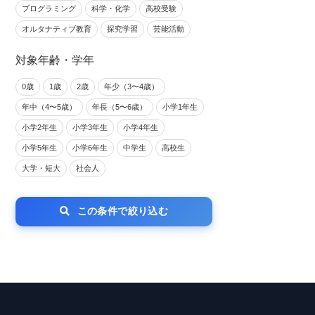
プログラミング
科学・化学
高校受験
オルタナティブ教育
探究学習
芸能活動
対象年齢・学年
0歳
1歳
2歳
年少（3〜4歳）
年中（4〜5歳）
年長（5〜6歳）
小学1年生
小学2年生
小学3年生
小学4年生
小学5年生
小学6年生
中学生
高校生
大学・短大
社会人
この条件で絞り込む