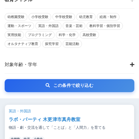
幼稚園受験
小学校受験
中学校受験
幼児教育
絵画・制作
運動・スポーツ
英語・外国語
音楽・芸術
教科学習・個別学習
実用技能
プログラミング
科学・化学
高校受験
オルタナティブ教育
探究学習
芸能活動
対象年齢・学年
この条件で絞り込む
英語・外国語
ラボ・パーティ 木更津市真舟教室
物語・劇・交流を通して「ことば」と「人間力」を育てる