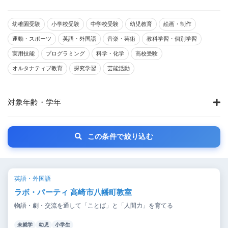
幼稚園受験
小学校受験
中学校受験
幼児教育
絵画・制作
運動・スポーツ
英語・外国語
音楽・芸術
教科学習・個別学習
実用技能
プログラミング
科学・化学
高校受験
オルタナティブ教育
探究学習
芸能活動
対象年齢・学年
この条件で絞り込む
英語・外国語
ラボ・パーティ 高崎市八幡町教室
物語・劇・交流を通して「ことば」と「人間力」を育てる
未就学
幼児
小学生