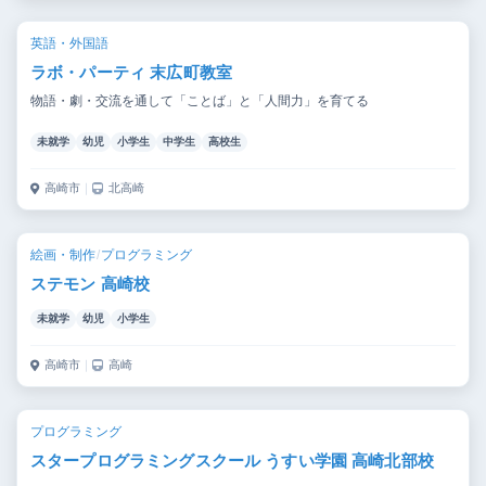
英語・外国語
ラボ・パーティ 末広町教室
物語・劇・交流を通して「ことば」と「人間力」を育てる
未就学
幼児
小学生
中学生
高校生
高崎市
｜
北高崎
絵画・制作
/
プログラミング
ステモン 高崎校
未就学
幼児
小学生
高崎市
｜
高崎
プログラミング
スタープログラミングスクール うすい学園 高崎北部校