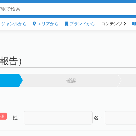
ジャンルから
エリアから
ブランドから
コンテンツ
）
報告）
確認
必須
姓：
名：