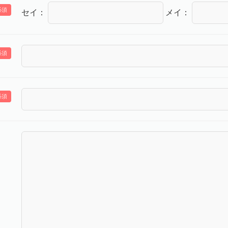
必須
セイ：
メイ：
必須
必須