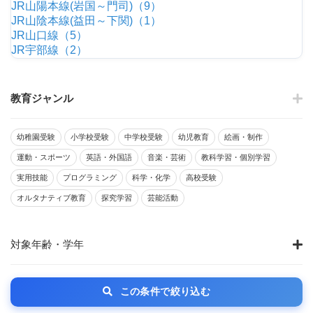
JR山陽本線(岩国～門司)（9）
JR山陰本線(益田～下関)（1）
JR山口線（5）
JR宇部線（2）
教育ジャンル
幼稚園受験
小学校受験
中学校受験
幼児教育
絵画・制作
運動・スポーツ
英語・外国語
音楽・芸術
教科学習・個別学習
実用技能
プログラミング
科学・化学
高校受験
オルタナティブ教育
探究学習
芸能活動
対象年齢・学年
この条件で絞り込む