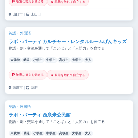
🧗 地道な努力を覚える
⛺ 親元を離れて自立する
山口市
｜
上山口
英語・外国語
ラボ・パーティ カルチャー・レンタルルームげんキッズ
物語・劇・交流を通して「ことば」と「人間力」を育てる
未就学
幼児
小学生
中学生
高校生
大学生
大人
🧗 地道な努力を覚える
⛺ 親元を離れて自立する
防府市
｜
防府
英語・外国語
ラボ・パーティ 西糸米公民館
物語・劇・交流を通して「ことば」と「人間力」を育てる
未就学
幼児
小学生
中学生
高校生
大学生
大人