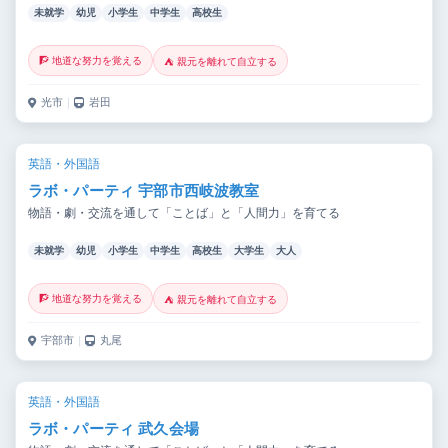
未就学
幼児
小学生
中学生
高校生
🧗 地道な努力を覚える
⛺ 親元を離れて自立する
光市
｜
岩田
英語・外国語
ラボ・パーティ 宇部市西岐波教室
物語・劇・交流を通して「ことば」と「人間力」を育てる
未就学
幼児
小学生
中学生
高校生
大学生
大人
🧗 地道な努力を覚える
⛺ 親元を離れて自立する
宇部市
｜
丸尾
英語・外国語
ラボ・パーティ 武久会場