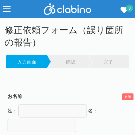
3
修正依頼フォーム（誤り箇所
の報告）
入力画面
確認
完了
お名前
必須
姓：
名：