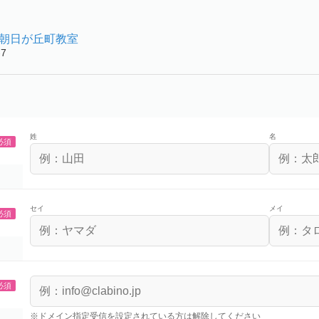
市朝日が丘町教室
7
姓
名
必須
セイ
メイ
必須
必須
※ドメイン指定受信を設定されている方は解除してください